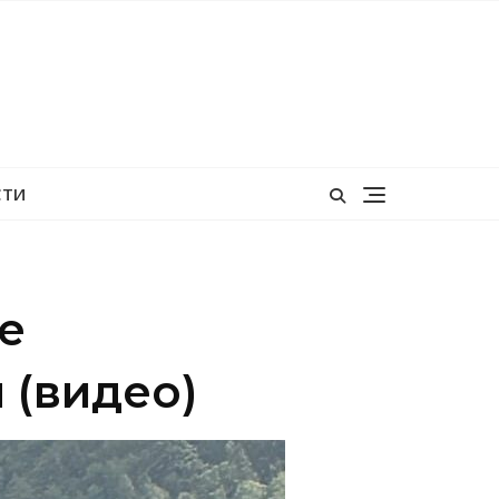
СТИ
е
 (видео)