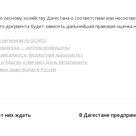
о лесному хозяйству Дагестана о соответствии или несоотве
о документа будет зависеть дальнейшая правовая оценка н
м регионом по ОСАГО
ь проезда — жители возмущены
замедляется, бюджетная дыра растет
Р и Адыгее отмечают День репатрианта
овых смартфонах в России
от них ждать
В Дагестане предприн