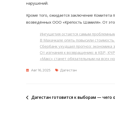
нарушений.
Кроме того, ожидается заключение Комитета п
возведённых ООО «Крепость Шамиля». От этог
Ингушетия остается самым проблемны
В Махачкале опять повысили стоимост
Сбербанк ухудшил прогноз: экономика 
От изгнания к возвращению: в КБР, КЧ
«Макс» станет обязательным на всех н
Метки
Авг 16, 2025
Дагестан
Навигация
Дагестан готовится к выборам — чего 
по