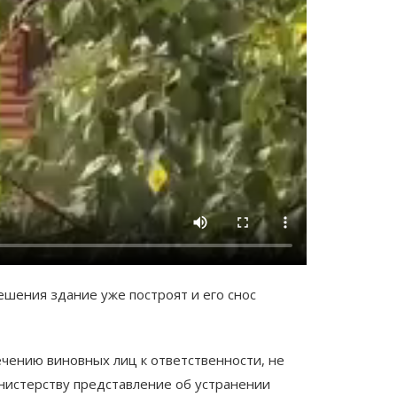
ешения здание уже построят и его снос
чению виновных лиц к ответственности, не
инистерству представление об устранении