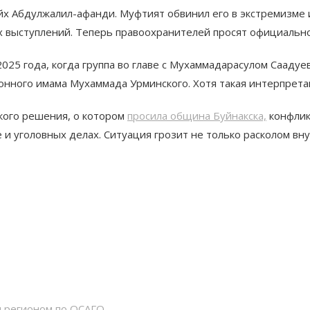
х Абдулжалил-афанди. Муфтият обвинил его в экстремизме и
х выступлений. Теперь правоохранителей просят официально
2025 года, когда группа во главе с Мухаммадарасулом Сааду
онного имама Мухаммада Урминского. Хотя такая интерпрета
кого решения, о котором
просила община Буйнакска,
конфлик
 и уголовных делах. Ситуация грозит не только расколом 
м регионом по ОСАГО