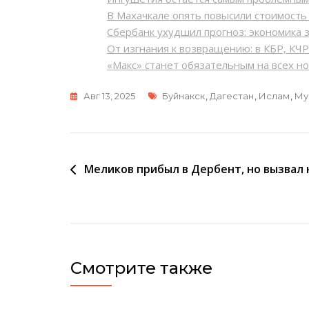
В Махачкале опять повысили стоимост
Сбербанк ухудшил прогноз: экономика 
От изгнания к возвращению: в КБР, КЧ
«Макс» станет обязательным на всех н
Метки
Авг 13, 2025
Буйнакск
,
Дагестан
,
Ислам
,
Му
Навигация
Меликов прибыл в Дербент, но вызвал
по
записям
Смотрите также