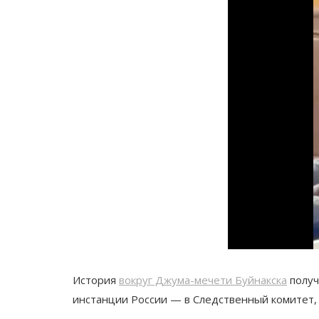
История
вокруг Джума-мечети Буйнакска
получ
инстанции России — в Следственный комитет,