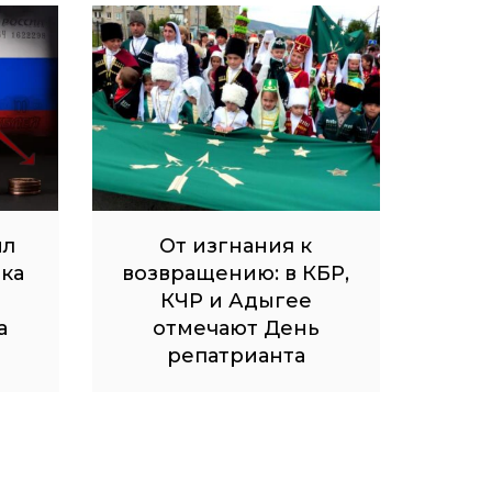
ил
От изгнания к
ка
возвращению: в КБР,
КЧР и Адыгее
а
отмечают День
репатрианта