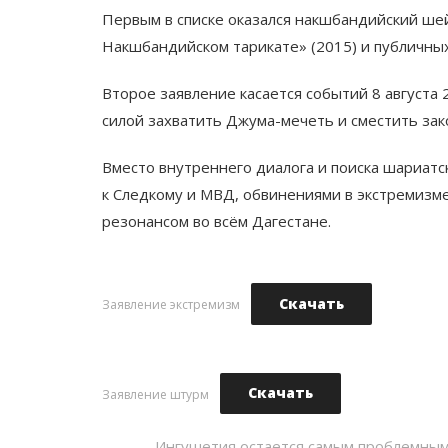
Первым в списке оказался накшбандийский шей
Накшбандийском тарикате» (2015) и публичны
Второе заявление касается событий 8 августа 
силой захватить Джума-мечеть и сместить зак
Вместо внутреннего диалога и поиска шариатс
к Следкому и МВД, обвинениями в экстремизме
резонансом во всём Дагестане.
Скачать
Заявление экстремизм
Скачать
Заявление штурм
Ингушетия остается самым проблемны