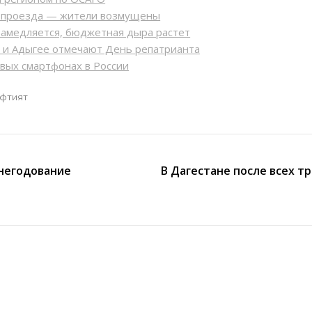
ь проезда — жители возмущены
замедляется, бюджетная дыра растет
Р и Адыгее отмечают День репатрианта
овых смартфонах в России
фтият
 негодование
В Дагестане после всех т