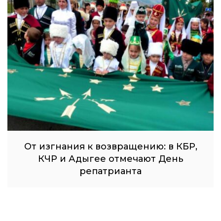
От изгнания к возвращению: в КБР,
КЧР и Адыгее отмечают День
репатрианта