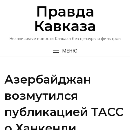
Перейти
Правда
к
содержимому
Кавказa
Независимые новости Кавказа без цензуры и фильтров
МЕНЮ
Азербайджан
возмутился
публикацией ТАСС
о Ханкенди