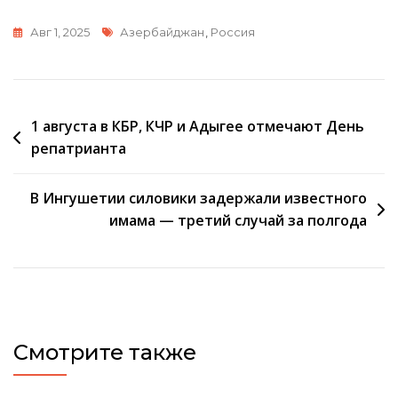
Метки
Авг 1, 2025
Азербайджан
,
Россия
Навигация
1 августа в КБР, КЧР и Адыгее отмечают День
репатрианта
по
записям
В Ингушетии силовики задержали известного
имама — третий случай за полгода
Смотрите также