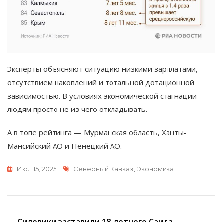
Эксперты объясняют ситуацию низкими зарплатами,
отсутствием накоплений и тотальной дотационной
зависимостью. В условиях экономической стагнации
людям просто не из чего откладывать.
А в топе рейтинга — Мурманская область, Ханты-
Мансийский АО и Ненецкий АО.
Метки
Июл 15, 2025
Северный Кавказ
,
Экономика
Силовики заставили 18-летнего Саида