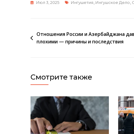
Метки
Июл 3, 2025
Ингушетия
,
Ингушское Дело
,
Навигация
Отношения России и Азербайджана дав
плохими — причины и последствия
по
записям
Смотрите также