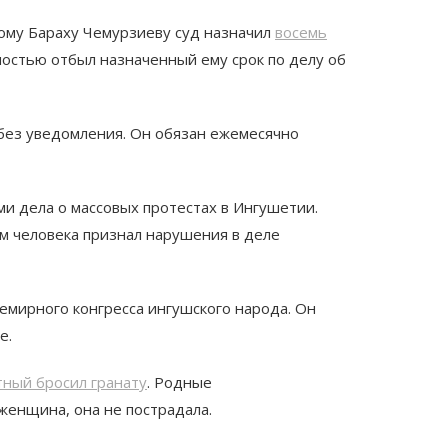
ому Бараху Чемурзиеву суд назначил
восемь
лностью отбыл назначенный ему срок по делу об
 без уведомления. Он обязан ежемесячно
ми дела о массовых протестах в Ингушетии.
ам человека признал нарушения в деле
емирного конгресса ингушского народа. Он
е.
тный бросил гранату
. Родные
женщина, она не пострадала.