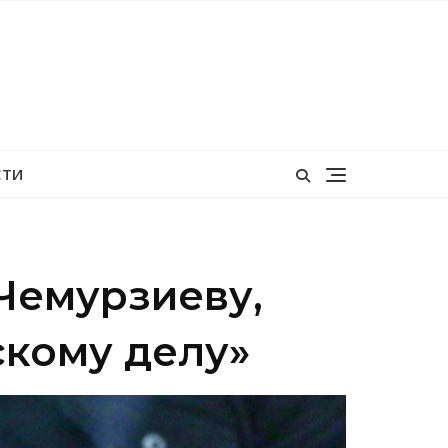
СТИ
 Чемурзиеву,
скому делу»