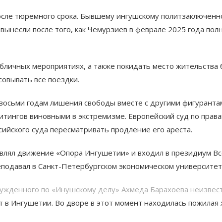
осле тюремного срока. Бывшему ингушскому политзаключенн
 вынесли после того, как Чемурзиев в феврале 2025 года по
бличных мероприятиях, а также покидать место жительства
совывать все поездки.
 восьми годам лишения свободы вместе с другими фигуранта
итингов виновными в экстремизме. Европейский суд по прав
сийского суда пересматривать продление его ареста.
авлял движение «Опора Ингушетии» и входил в президиум Вс
еподавал в Санкт-Петербургском экономическом университет
сужденного по «Инушскому делу» Ахмеда Барахоева неизвес
 в Ингушетии. Во дворе в этот момент находилась пожилая 