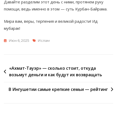
Давайте разделим этот день с ними, протянем руку
помощи, ведь именно в этом — суть Курбан-Байрама.
Мира вам, веры, терпения и великой радости! Ид
мубарак!
Метки
Июн 6, 2025
Ислам
Навигация
«Ахмат-Тауэр» — сколько стоит, откуда
возьмут деньги и как будут их возвращать
по
записям
В Ингушетии самые крепкие семьи — рейтинг