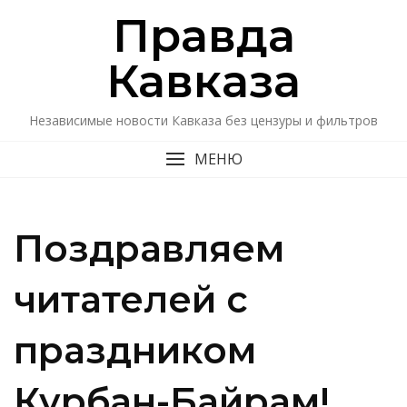
Перейти
Правда
к
содержимому
Кавказa
Независимые новости Кавказа без цензуры и фильтров
МЕНЮ
Поздравляем
читателей с
праздником
Курбан-Байрам!