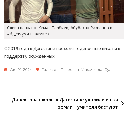
Слева направо: Кемал Талбиев, Абубакар Ризванов и
Абдулмумин Гаджиев.
С 2019 года в Дагестане проходят одиночные пикеты в
поддержку осужденных.
Метки
Окт 14, 2024
Гаджиев
,
Дагестан
,
Махачкала
,
Суд
Навигация
Директора школы в Дагестане уволили из-за
земли – учителя бастуют
по
записям