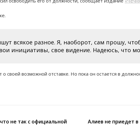
осил освободить его от должности, сообщает издание
«Чечня
ке.
ишут всякое разное. Я, наоборот, сам прошу, чт
 свои инициативы, свое видение. Надеюсь, что м
т о своей возможной отставке. Но пока он остается в должно
что не так с официальной
Алиев не приедет в