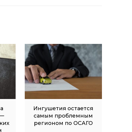
на
Ингушетия остается
 —
самым проблемным
ких
регионом по ОСАГО
и