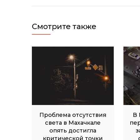
записям
Смотрите также
Проблема отсутствия
В 
света в Махачкале
пе
опять достигла
з
критической точки