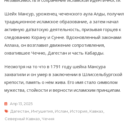
Шейх Мансур, уроженец чеченского аула Алды, получил
традиционное исламское образование, а затем начал
активную да’ватскую деятельность, призывая горцев к
следованию Корану и Сунне. Вдохновленный законами
Аллаха, он возглавил движение сопротивления,
охватившее Чечню, Дагестан и часть Кабарды.
Несмотря на то что в 1791 году шейха Мансура
захватили и он умер в заключении в Шлиссельбургской
крепости, память о нём жива. Его имя стало символом
мужества, стойкости и верности исламским принципам.
Апр 13, 2025
Метки
Дагестан
,
Ингушетия
,
Ислам
,
История
,
Кавказ
,
Северный Кавказ
,
Чечня