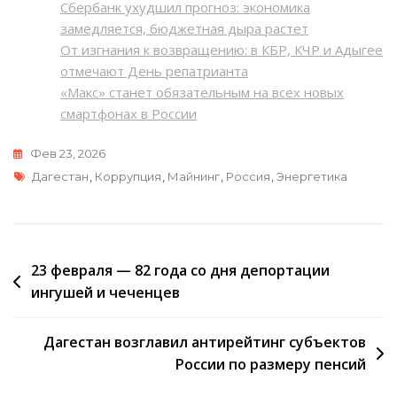
Сбербанк ухудшил прогноз: экономика
замедляется, бюджетная дыра растет
От изгнания к возвращению: в КБР, КЧР и Адыгее
отмечают День репатрианта
«Макс» станет обязательным на всех новых
смартфонах в России
Фев 23, 2026
Метки
Дагестан
,
Коррупция
,
Майнинг
,
Россия
,
Энергетика
Навигация
23 февраля — 82 года со дня депортации
ингушей и чеченцев
по
записям
Дагестан возглавил антирейтинг субъектов
России по размеру пенсий