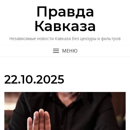
Перейти
Правда
к
содержимому
Кавказa
Независимые новости Кавказа без цензуры и фильтров
МЕНЮ
22.10.2025